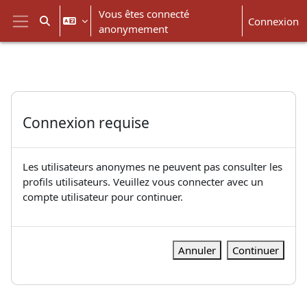
Passer au contenu principal
Vous êtes connecté
Connexion
Activer/désactiver la saisie de recherche
anonymement
Panneau latéral
Connexion requise
Les utilisateurs anonymes ne peuvent pas consulter les
profils utilisateurs. Veuillez vous connecter avec un
compte utilisateur pour continuer.
Annuler
Continuer