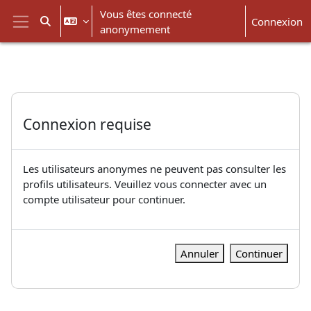
Passer au contenu principal
Vous êtes connecté
Connexion
Activer/désactiver la saisie de recherche
anonymement
Panneau latéral
Connexion requise
Les utilisateurs anonymes ne peuvent pas consulter les
profils utilisateurs. Veuillez vous connecter avec un
compte utilisateur pour continuer.
Annuler
Continuer