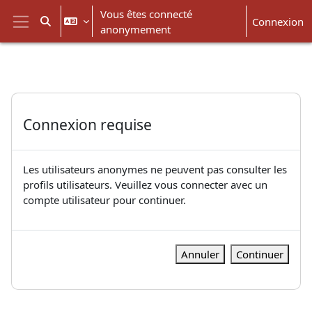
Passer au contenu principal
Vous êtes connecté
Connexion
Activer/désactiver la saisie de recherche
anonymement
Panneau latéral
Connexion requise
Les utilisateurs anonymes ne peuvent pas consulter les
profils utilisateurs. Veuillez vous connecter avec un
compte utilisateur pour continuer.
Annuler
Continuer