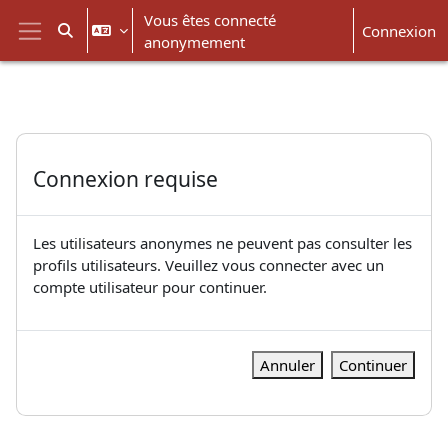
Passer au contenu principal
Vous êtes connecté
Connexion
Activer/désactiver la saisie de recherche
anonymement
Panneau latéral
Connexion requise
Les utilisateurs anonymes ne peuvent pas consulter les
profils utilisateurs. Veuillez vous connecter avec un
compte utilisateur pour continuer.
Annuler
Continuer