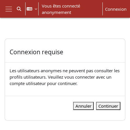
Passer au contenu principal
Vous êtes connecté
Connexion
Activer/désactiver la saisie de recherche
anonymement
Panneau latéral
Connexion requise
Les utilisateurs anonymes ne peuvent pas consulter les
profils utilisateurs. Veuillez vous connecter avec un
compte utilisateur pour continuer.
Annuler
Continuer