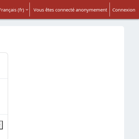
Français ‎(fr)‎
Vous êtes connecté anonymement
Connexion
ésactiver la saisie de recherche
r