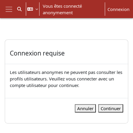
Passer au contenu principal
Vous êtes connecté
Connexion
Activer/désactiver la saisie de recherche
anonymement
Panneau latéral
Connexion requise
Les utilisateurs anonymes ne peuvent pas consulter les
profils utilisateurs. Veuillez vous connecter avec un
compte utilisateur pour continuer.
Annuler
Continuer