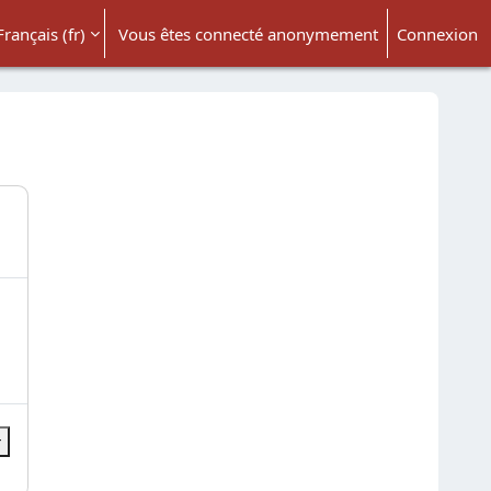
Français ‎(fr)‎
Vous êtes connecté anonymement
Connexion
ésactiver la saisie de recherche
r