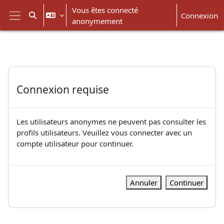
Passer au contenu principal
Vous êtes connecté
Connexion
Activer/désactiver la saisie de recherche
anonymement
Panneau latéral
Connexion requise
Les utilisateurs anonymes ne peuvent pas consulter les
profils utilisateurs. Veuillez vous connecter avec un
compte utilisateur pour continuer.
Annuler
Continuer