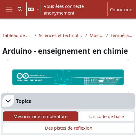
Passer au contenu principal
Vous êtes connecté
Connexion
Activer/désactiver la saisie de recherche
anonymement
Panneau latéral
Tableau de bord
Sciences et technologies
Masters
Température
Arduino - enseignement en chimie
Blocs
Résumé de section
Topics
Mesurer une température
Un code de base
Des pistes de réflexion