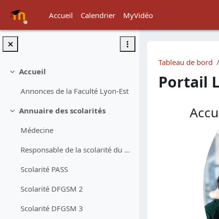
Passer au contenu principal
Accueil
Calendrier
MyVidéo
Tableau de bord
Accueil
Replier
Portail 
Annonces de la Faculté Lyon-Est
Accu
Annuaire des scolarités
Replier
Médecine
Responsable de la scolarité du 1er cycle
Scolarité PASS
Scolarité DFGSM 2
Scolarité DFGSM 3