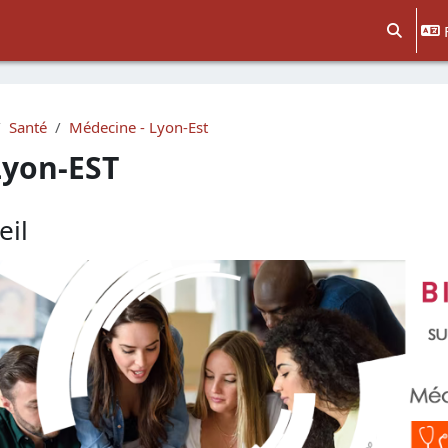
Activer/d
Santé
Médecine - Lyon-Est
Lyon-EST
eil