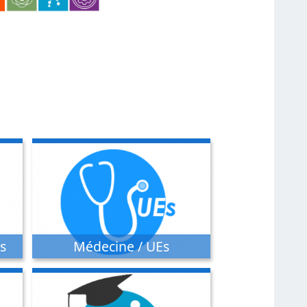
s
Médecine / UEs