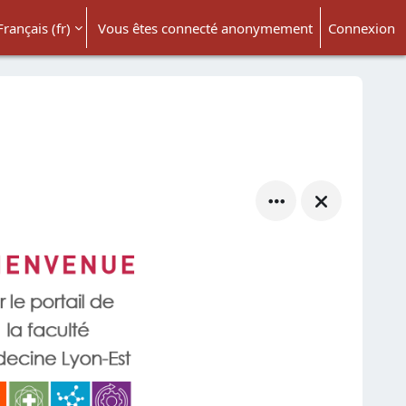
Français ‎(fr)‎
Vous êtes connecté anonymement
Connexion
ésactiver la saisie de recherche