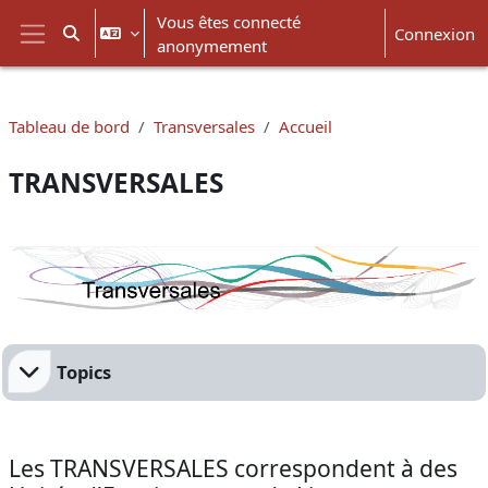
Passer au contenu principal
Vous êtes connecté
Connexion
Activer/désactiver la saisie de recherche
anonymement
Panneau latéral
Tableau de bord
Transversales
Accueil
TRANSVERSALES
Résumé de section
Topics
Les TRANSVERSALES correspondent à des