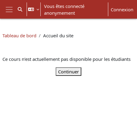
Passer au contenu principal
Vous êtes connecté
Connexion
Activer/désactiver la saisie de recherche
anonymement
Panneau latéral
Tableau de bord
Accueil du site
Ce cours n’est actuellement pas disponible pour les étudiants
Continuer