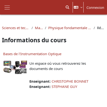
Passer au contenu principal
Connexion
Activer/désactiver la sais
Panneau latéral
Sciences et technologies
Masters
Physique fondamentale et applications
Résumé
Informations du cours
Bases de l'Instrumentation Optique
Un espace où vous retrouverez les
documents de cours
Enseignant:
CHRISTOPHE BONNET
Enseignant:
STEPHANE GUY