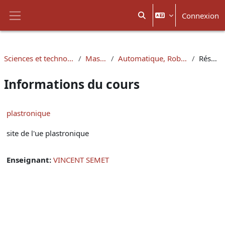
Passer au contenu principal
Connexion
Activer/désactiver la sais
Panneau latéral
Sciences et technologies
Masters
Automatique, Robotique
Résumé
Informations du cours
plastronique
site de l'ue plastronique
Enseignant:
VINCENT SEMET