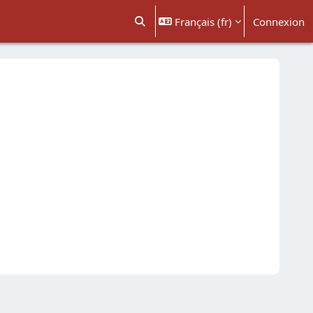
Français ‎(fr)‎
Connexion
Activer/désactiver la saisie de recher