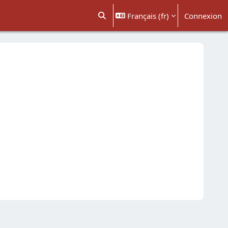
Français ‎(fr)‎
Connexion
Activer/désactiver la saisie de recher