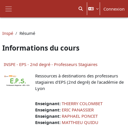
Passer au contenu principal
Connexion
Activer/désactiver la sais
Panneau latéral
Inspé
Résumé
Informations du cours
INSPE - EPS - 2nd degré - Professeurs Stagiaires
Ressources à destinations des professeurs
stagiaires d'EPS (2nd degré) de l'académie de
Lyon
Enseignant:
THIERRY COLOMBET
Enseignant:
ERIC PANASSIER
Enseignant:
RAPHAEL PONCET
Enseignant:
MATTHIEU QUIDU