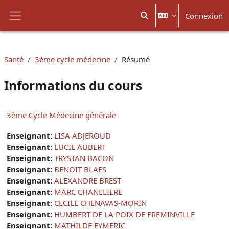
Passer au contenu principal
Connexion
Activer/désactiver la sais
Panneau latéral
Santé
3ème cycle médecine
Résumé
Informations du cours
3ème Cycle Médecine générale
Enseignant:
LISA ADJEROUD
Enseignant:
LUCIE AUBERT
Enseignant:
TRYSTAN BACON
Enseignant:
BENOIT BLAES
Enseignant:
ALEXANDRE BREST
Enseignant:
MARC CHANELIERE
Enseignant:
CECILE CHENAVAS-MORIN
Enseignant:
HUMBERT DE LA POIX DE FREMINVILLE
Enseignant:
MATHILDE EYMERIC