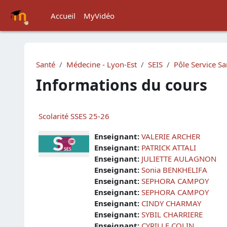
Passer au contenu principal
Accueil
MyVidéo
Santé
Médecine - Lyon-Est
SEIS
Pôle Service Sa
Informations du cours
Scolarité SSES 25-26
Enseignant:
VALERIE ARCHER
Enseignant:
PATRICK ATTALI
Enseignant:
JULIETTE AULAGNON
Enseignant:
Sonia BENKHELIFA
Enseignant:
SEPHORA CAMPOY
Enseignant:
SEPHORA CAMPOY
Enseignant:
CINDY CHARMAY
Enseignant:
SYBIL CHARRIERE
Enseignant:
CYRILLE COLIN