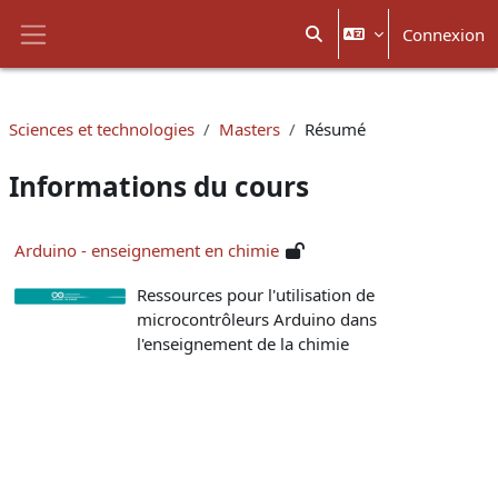
Passer au contenu principal
Connexion
Activer/désactiver la sais
Panneau latéral
Sciences et technologies
Masters
Résumé
Informations du cours
Arduino - enseignement en chimie
Ressources pour l'utilisation de
microcontrôleurs Arduino dans
l'enseignement de la chimie