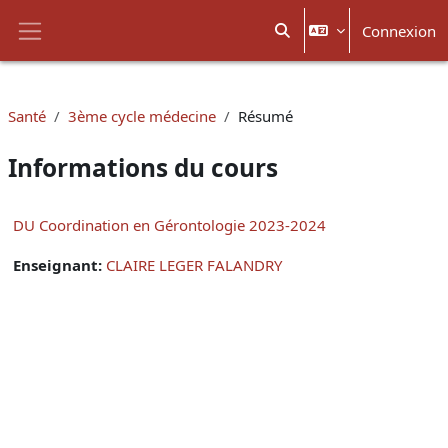
Passer au contenu principal
Connexion
Activer/désactiver la sais
Panneau latéral
Santé
3ème cycle médecine
Résumé
Informations du cours
DU Coordination en Gérontologie 2023-2024
Enseignant:
CLAIRE LEGER FALANDRY