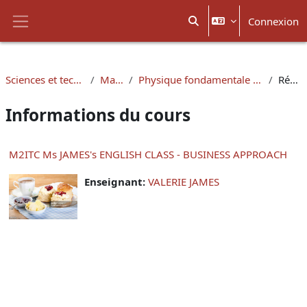
Passer au contenu principal
Connexion
Activer/désactiver la sais
Panneau latéral
Sciences et technologies
Masters
Physique fondamentale et applications
Résumé
Informations du cours
M2ITC Ms JAMES's ENGLISH CLASS - BUSINESS APPROACH
Enseignant:
VALERIE JAMES