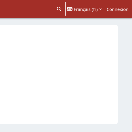
Français ‎(fr)‎
Connexion
Activer/désactiver la saisie de recher