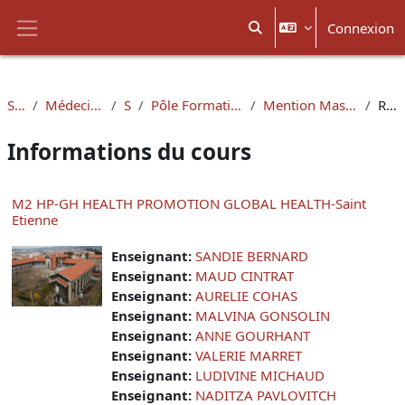
Passer au contenu principal
Connexion
Activer/désactiver la sais
Panneau latéral
Santé
Médecine - Lyon-Est
SEIS
Pôle Formation à la Recherche
Mention Master Santé Publique
Résumé
Informations du cours
M2 HP-GH HEALTH PROMOTION GLOBAL HEALTH-Saint
Etienne
Enseignant:
SANDIE BERNARD
Enseignant:
MAUD CINTRAT
Enseignant:
AURELIE COHAS
Enseignant:
MALVINA GONSOLIN
Enseignant:
ANNE GOURHANT
Enseignant:
VALERIE MARRET
Enseignant:
LUDIVINE MICHAUD
Enseignant:
NADITZA PAVLOVITCH