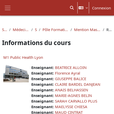
Passer au contenu principal
Connexion
Activer/désactiver la sais
Panneau latéral
Santé
Médecine - Lyon-Est
SEIS
Pôle Formation à la Recherche
Mention Master Santé Publique
Résumé
Informations du cours
M1 Public Health Lyon
Enseignant:
BEATRICE ALLOIN
Enseignant:
Florence Ayral
Enseignant:
GIUSEPPE BALICE
Enseignant:
CLAIRE BARDEL DANJEAN
Enseignant:
ANAIS BELHASSEN
Enseignant:
MARIE-AGNES BELIN
Enseignant:
SARAH CARVALLO PLUS
Enseignant:
MAELYSSE CHIESA
Enseignant:
MAUD CINTRAT