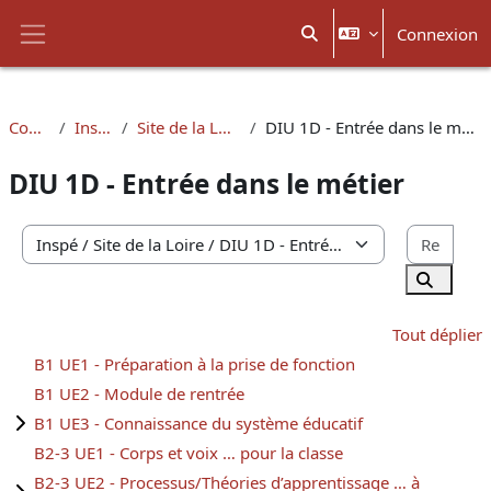
Passer au contenu principal
Connexion
Activer/désactiver la sais
Panneau latéral
Cours
Inspé
Site de la Loire
DIU 1D - Entrée dans le métier
DIU 1D - Entrée dans le métier
Rech
Catégories de cours
Recherc
Tout déplier
B1 UE1 - Préparation à la prise de fonction
B1 UE2 - Module de rentrée
B1 UE3 - Connaissance du système éducatif
B2-3 UE1 - Corps et voix … pour la classe
B2-3 UE2 - Processus/Théories d’apprentissage … à