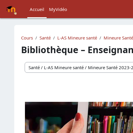
Passer au contenu principal
Accueil
MyVidéo
Cours
Santé
L-AS Mineure santé
Mineure Sant
Bibliothèque – Enseignan
Catégories de cours