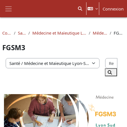
Passer au contenu principal
Connexion
Activer/désactiver la sais
Panneau latéral
Cours
Santé
Médecine et Maïeutique Lyon-Sud
Médecine
FGSM3
FGSM3
Rech
Catégories de cours
Recherc