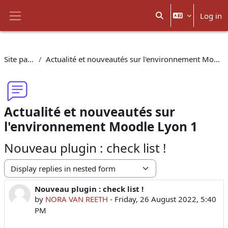
Skip to main content
Log in
Toggle search input
Side panel
Site pages
Actualité et nouveautés sur l'environnement Moodle Lyon 1
Actualité et nouveautés sur
l'environnement Moodle Lyon 1
Nouveau plugin : check list !
Display mode
Nouveau plugin : check list !
Number of replies: 0
by
NORA VAN REETH
-
Friday, 26 August 2022, 5:40
PM