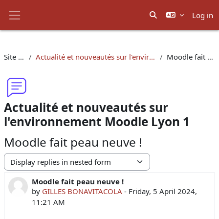
Skip to main content
Log in
Toggle search input
Side panel
Site pages
Actualité et nouveautés sur l'environnement Moodle Lyon 1
Moodle fait peau neuve !
Actualité et nouveautés sur
l'environnement Moodle Lyon 1
Moodle fait peau neuve !
Display mode
Moodle fait peau neuve !
Number of replies: 0
by
GILLES BONAVITACOLA
-
Friday, 5 April 2024,
11:21 AM