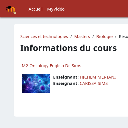
Passer au contenu principal
Accueil
MyVidéo
Sciences et technologies
Masters
Biologie
Rés
Informations du cours
M2 Oncology English Dr. Sims
Enseignant:
HICHEM MERTANI
Enseignant:
CARISSA SIMS