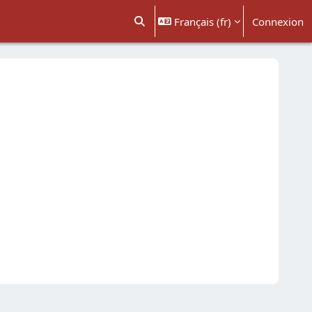
Français ‎(fr)‎
Connexion
Activer/désactiver la saisie de recher