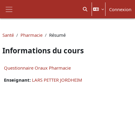
Passer au contenu principal
Connexion
Activer/désactiver la sais
Panneau latéral
Santé
Pharmacie
Résumé
Informations du cours
Questionnaire Oraux Pharmacie
Enseignant:
LARS PETTER JORDHEIM