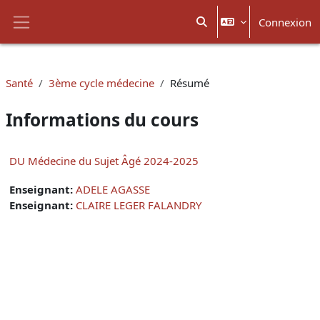
Passer au contenu principal
Connexion
Activer/désactiver la sais
Panneau latéral
Santé
3ème cycle médecine
Résumé
Informations du cours
DU Médecine du Sujet Âgé 2024-2025
Enseignant:
ADELE AGASSE
Enseignant:
CLAIRE LEGER FALANDRY