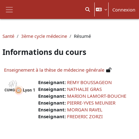
Passer au contenu principal
Connexion
Activer/désactiver la sais
Panneau latéral
Santé
3ème cycle médecine
Résumé
Informations du cours
Enseignement à la thèse de médecine générale
Enseignant:
REMY BOUSSAGEON
Enseignant:
NATHALIE GRAS
Enseignant:
MARION LAMORT-BOUCHE
Enseignant:
PIERRE-YVES MEUNIER
Enseignant:
MORGAN RAVEL
Enseignant:
FREDERIC ZORZI