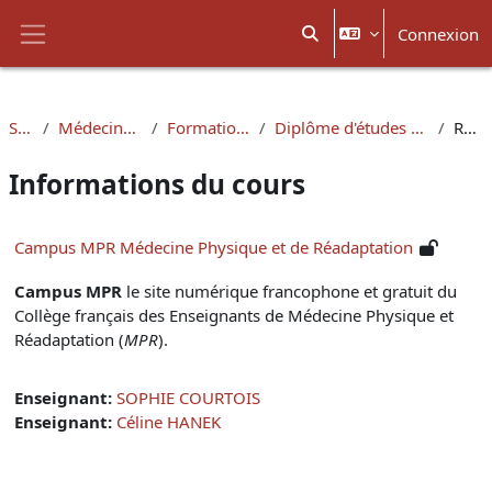
Passer au contenu principal
Connexion
Activer/désactiver la sais
Panneau latéral
Santé
Médecine - Lyon-Est
Formation continue
Diplôme d'études supérieures (DES)
Résumé
Informations du cours
Campus MPR Médecine Physique et de Réadaptation
Campus MPR
le site numérique francophone et gratuit du
Collège français des Enseignants de Médecine Physique et
Réadaptation (
MPR
).
Enseignant:
SOPHIE COURTOIS
Enseignant:
Céline HANEK