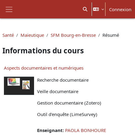
Passer au contenu principal
Connexion
Activer/désactiver la sais
Panneau latéral
Santé
Maïeutique
SFM Bourg-en-Bresse
Résumé
Informations du cours
Aspects documentaires et numériques
Recherche documentaire
Veille documentaire
Gestion documentaire (Zotero)
Outil d'enquête (LimeSurvey)
Enseignant:
PAOLA BONHOURE