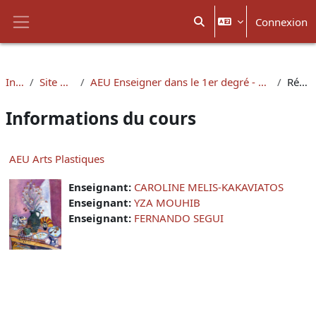
Passer au contenu principal
Connexion
Activer/désactiver la sais
Panneau latéral
Inspé
Site de l'Ain
AEU Enseigner dans le 1er degré - Préparation au CRPE
Résumé
Informations du cours
AEU Arts Plastiques
Enseignant:
CAROLINE MELIS-KAKAVIATOS
Enseignant:
YZA MOUHIB
Enseignant:
FERNANDO SEGUI