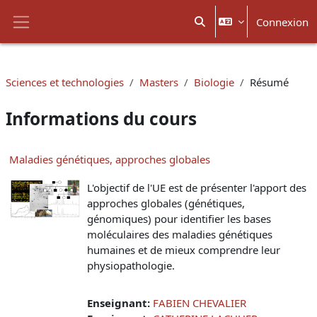
Passer au contenu principal
Connexion
Activer/désactiver la sais
Panneau latéral
Sciences et technologies
Masters
Biologie
Résumé
Informations du cours
Maladies génétiques, approches globales
L'objectif de l'UE est de présenter l'apport des
approches globales (génétiques,
génomiques) pour identifier les bases
moléculaires des maladies génétiques
humaines et de mieux comprendre leur
physiopathologie.
Enseignant:
FABIEN CHEVALIER