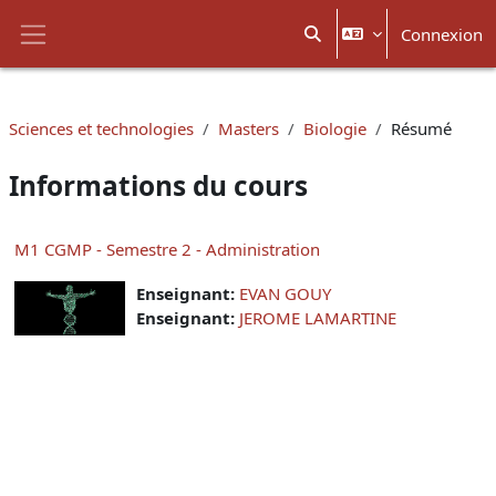
Passer au contenu principal
Connexion
Activer/désactiver la sais
Panneau latéral
Sciences et technologies
Masters
Biologie
Résumé
Informations du cours
M1 CGMP - Semestre 2 - Administration
Enseignant:
EVAN GOUY
Enseignant:
JEROME LAMARTINE