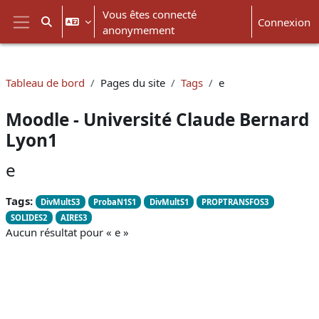
Passer au contenu principal
Vous êtes connecté
Connexion
Activer/désactiver la saisie de recherche
anonymement
Panneau latéral
Tableau de bord
Pages du site
Tags
e
Moodle - Université Claude Bernard
Lyon1
e
Tags:
DivMultS3
ProbaN1S1
DivMultS1
PROPTRANSFOS3
SOLIDES2
AIRES3
Aucun résultat pour « e »