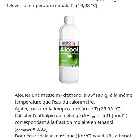
Relever la température initiale T
(19,98 °C)
1
Ajouter une masse m
d'éthanol à 95° (87 g) à la même
2
température que l'eau du calorimètre.
Agiter, mesurer la température finale T
(25,95 °C).
f
-1
Calculer l'enthalpie de mélange (ΔH
= -591 J.mol
)
mél
correspondant à la fraction molaire en éthanol
(x
= 0,33).
éthanol
Données : chaleur massique (J/g/°C) eau 4,18 ; éthanol