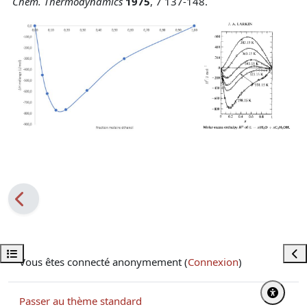
Chem. Thermodynamics
1975
, 7 137-148.
Ouvrir l’index du cours
Ouvr
Vous êtes connecté anonymement (
Connexion
)
Passer au thème standard