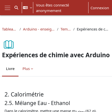
Passer au contenu principal
Vous êtes connecté
Connexion
Activer/désactiver la saisie de recherche
anonymement
Panneau latéral
Tableau de bord
Arduino - enseignement en chimie
Température
Expériences de chimie avec Arduino
Expériences de chimie avec Arduino
Livre
Plus
Conditions d’achèvement
2. Calorimétrie
2.5. Mélange Eau - Ethanol
Dans le calorimètre, mettre une masse m
(62 g).
1 d'eau