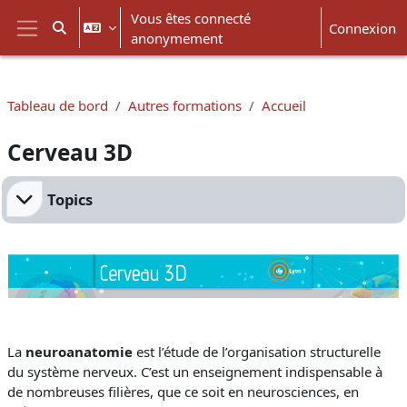
Passer au contenu principal
Vous êtes connecté
Connexion
Activer/désactiver la saisie de recherche
anonymement
Panneau latéral
Tableau de bord
Autres formations
Accueil
Cerveau 3D
Résumé de section
Topics
La
neuroanatomie
est l’étude de l’organisation structurelle
du système nerveux. C’est un enseignement indispensable à
de nombreuses filières, que ce soit en neurosciences, en