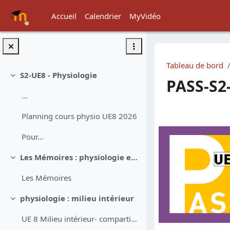
Passer au contenu principal
Accueil
Calendrier
MyVidéo
Tableau de bord
S2-UE8 - Physiologie
Replier
PASS-S2
...
Résumé d
Planning cours physio UE8 2026
Pour...
Les Mémoires : physiologie et applications
Replier
Les Mémoires
physiologie : milieu intérieur
Replier
UE 8 Milieu intérieur- compartiments liquidiens- L Derain