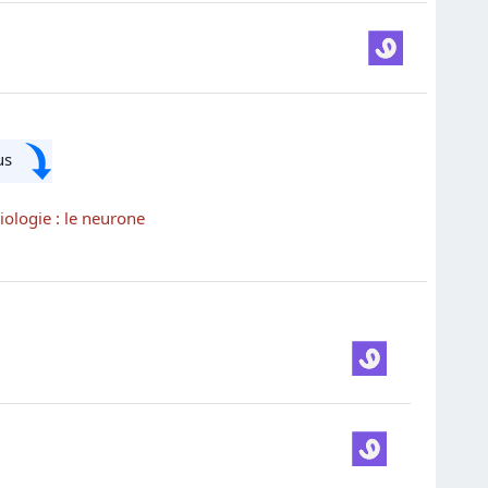
sous
iologie : le neurone