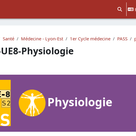
Activer/d
Santé
Médecine - Lyon-Est
1er Cycle médecine
PASS
-UE8-Physiologie
e section
Physiologie