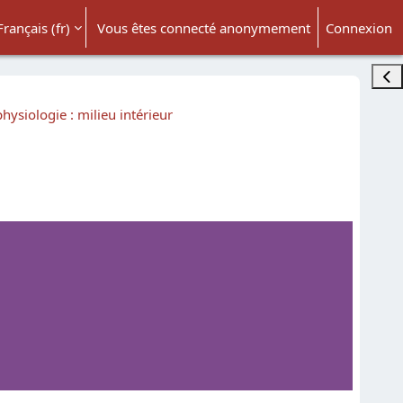
Français ‎(fr)‎
Vous êtes connecté anonymement
Connexion
ésactiver la saisie de recherche
Ouvr
physiologie : milieu intérieur