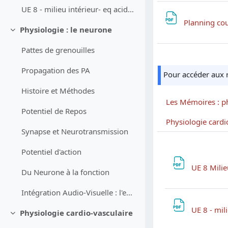
UE 8 - milieu intérieur- eq acido-basique-Janv 2026- L Derain
Planning co
Physiologie : le neurone
Replier
Pattes de grenouilles
Propagation des PA
Pour accéder aux 
Histoire et Méthodes
Potentiel de Repos
Physiologie cardi
Synapse et Neurotransmission
Potentiel d'action
UE 8 Milie
Du Neurone à la fonction
Intégration Audio-Visuelle : l'effet McGurk
UE 8 - mil
Physiologie cardio-vasculaire
Replier