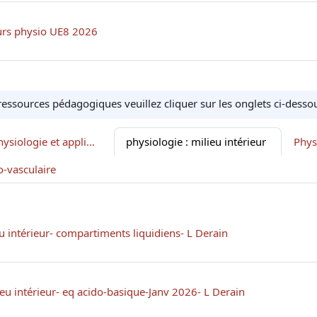
Fichier
urs physio UE8 2026
ressources pédagogiques veuillez cliquer sur les onglets ci-des
Les Mémoires : physiologie et applications
physiologie : milieu intérieur
Phys
o-vasculaire
Fichier
u intérieur- compartiments liquidiens- L Derain
Fichier
ieu intérieur- eq acido-basique-Janv 2026- L Derain