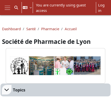
Skip to main content
You are currently using guest
Log
Toggle search input
access
in
Side panel
Dashboard
Santé
Pharmacie
Accueil
Société de Pharmacie de Lyon
Blocks
Section outline
Topics