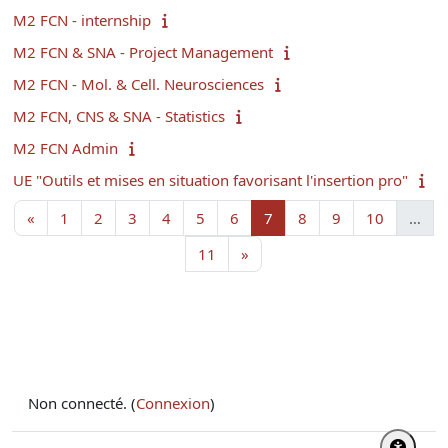
M2 FCN - internship
M2 FCN & SNA - Project Management
M2 FCN - Mol. & Cell. Neurosciences
M2 FCN, CNS & SNA - Statistics
M2 FCN Admin
UE "Outils et mises en situation favorisant l'insertion pro"
Page précédente
Page 1
Page 2
Page 3
Page 4
Page 5
Page 6
Page 7
Page 8
Page 9
Page 10
«
1
2
3
4
5
6
7
8
9
10
…
Page 11
Page suivante
11
»
Non connecté. (
Connexion
)